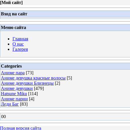
[
Мой сайт
]
Вход на сайт
Меню сайта
Главная
О нас
Галерея
Categories
Аниме пара
[73]
Аниме девушка красные волосы
[5]
Аниме девушки Близнецы
[2]
Аниме девушки
[479]
Hatsune Miku
[114]
Аниме парни
[4]
Леди Баг
[83]
00
Полная версия сайта