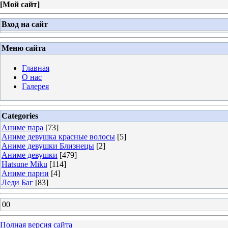
[
Мой сайт
]
Вход на сайт
Меню сайта
Главная
О нас
Галерея
Categories
Аниме пара
[73]
Аниме девушка красные волосы
[5]
Аниме девушки Близнецы
[2]
Аниме девушки
[479]
Hatsune Miku
[114]
Аниме парни
[4]
Леди Баг
[83]
00
Полная версия сайта