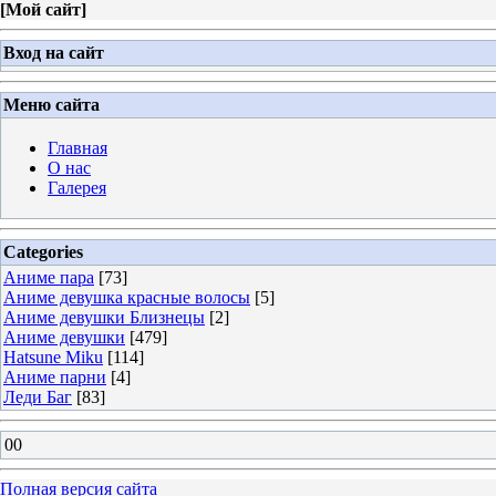
[
Мой сайт
]
Вход на сайт
Меню сайта
Главная
О нас
Галерея
Categories
Аниме пара
[73]
Аниме девушка красные волосы
[5]
Аниме девушки Близнецы
[2]
Аниме девушки
[479]
Hatsune Miku
[114]
Аниме парни
[4]
Леди Баг
[83]
00
Полная версия сайта