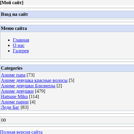
[
Мой сайт
]
Вход на сайт
Меню сайта
Главная
О нас
Галерея
Categories
Аниме пара
[73]
Аниме девушка красные волосы
[5]
Аниме девушки Близнецы
[2]
Аниме девушки
[479]
Hatsune Miku
[114]
Аниме парни
[4]
Леди Баг
[83]
00
Полная версия сайта