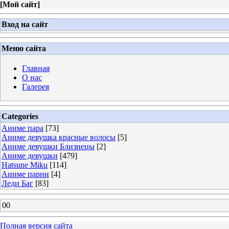
[
Мой сайт
]
Вход на сайт
Меню сайта
Главная
О нас
Галерея
Categories
Аниме пара
[73]
Аниме девушка красные волосы
[5]
Аниме девушки Близнецы
[2]
Аниме девушки
[479]
Hatsune Miku
[114]
Аниме парни
[4]
Леди Баг
[83]
00
Полная версия сайта