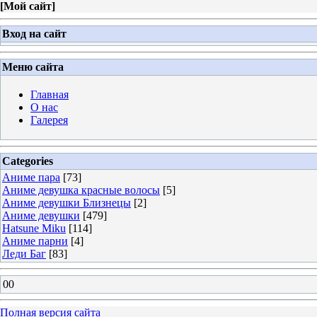
[
Мой сайт
]
Вход на сайт
Меню сайта
Главная
О нас
Галерея
Categories
Аниме пара
[73]
Аниме девушка красные волосы
[5]
Аниме девушки Близнецы
[2]
Аниме девушки
[479]
Hatsune Miku
[114]
Аниме парни
[4]
Леди Баг
[83]
00
Полная версия сайта