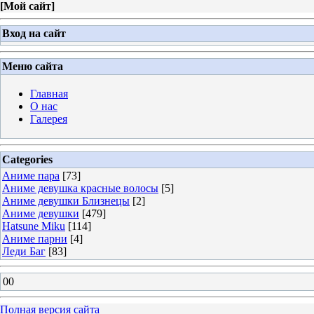
[
Мой сайт
]
Вход на сайт
Меню сайта
Главная
О нас
Галерея
Categories
Аниме пара
[73]
Аниме девушка красные волосы
[5]
Аниме девушки Близнецы
[2]
Аниме девушки
[479]
Hatsune Miku
[114]
Аниме парни
[4]
Леди Баг
[83]
00
Полная версия сайта