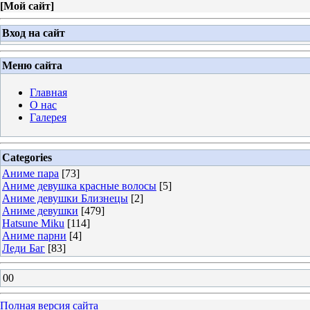
[
Мой сайт
]
Вход на сайт
Меню сайта
Главная
О нас
Галерея
Categories
Аниме пара
[73]
Аниме девушка красные волосы
[5]
Аниме девушки Близнецы
[2]
Аниме девушки
[479]
Hatsune Miku
[114]
Аниме парни
[4]
Леди Баг
[83]
00
Полная версия сайта